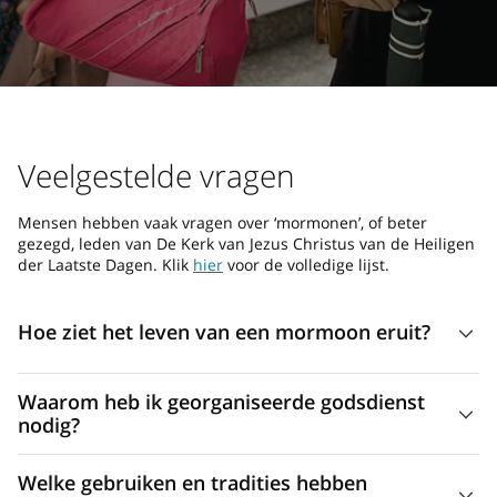
Veelgestelde vragen
Mensen hebben vaak vragen over ‘mormonen’, of beter
gezegd, leden van De Kerk van Jezus Christus van de Heiligen
der Laatste Dagen. Klik
hier
voor de volledige lijst.
Hoe ziet het leven van een mormoon eruit?
De leden van De Kerk van Jezus Christus van de Heiligen
Waarom heb ik georganiseerde godsdienst
der Laatste Dagen zijn gewone mensen. U zult er
nodig?
misschien versteld van staan hoe normaal ze zijn! Hun
Steeds meer mensen staan afkerig tegenover
leven kent hoogte- en dieptepunten, en alles wat daar
Welke gebruiken en tradities hebben
georganiseerde godsdienst. Ze beleven liever hun eigen