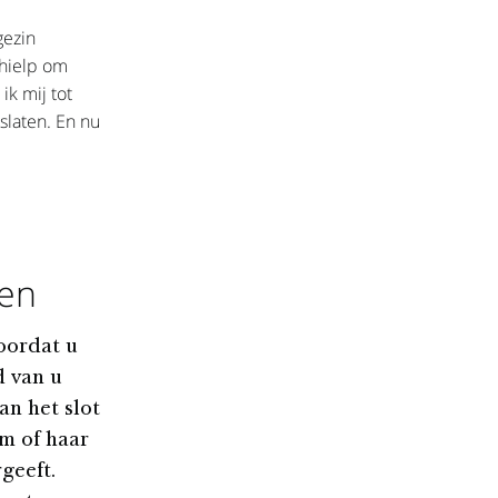
gezin
 hielp om
ik mij tot
slaten. En nu
wen
oordat u
d van u
an het slot
em of haar
geeft.