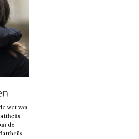
en
de wet van
Mattheüs
 om de
 Mattheüs