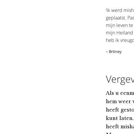
‘Ik werd mish
geplaatst. Pa
mijn leven te
mijn Heiland 
heb ik vreug
– Britney
Vergev
Als u eenm
hem weer v
heeft gest
kunt laten
heeft misha