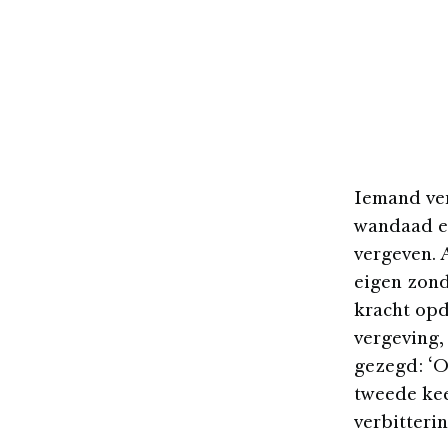
Iemand ver
wandaad er
vergeven. 
eigen zon
kracht opd
vergeving,
gezegd: ‘O
tweede keer
verbitteri