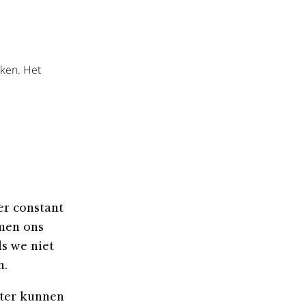
jken. Het
er constant
emen ons
ls we niet
n.
eter kunnen