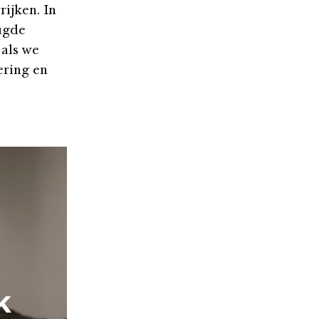
ijken. In
ugde
 als we
ering en
k