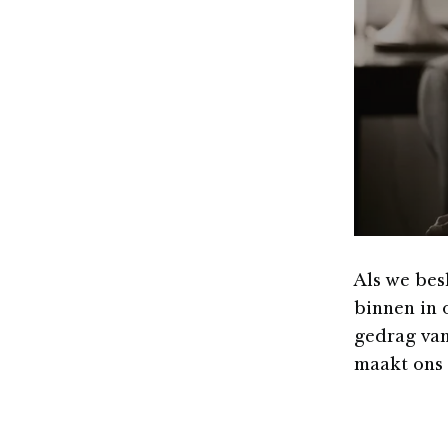
Als we bes
binnen in o
gedrag van
maakt ons v