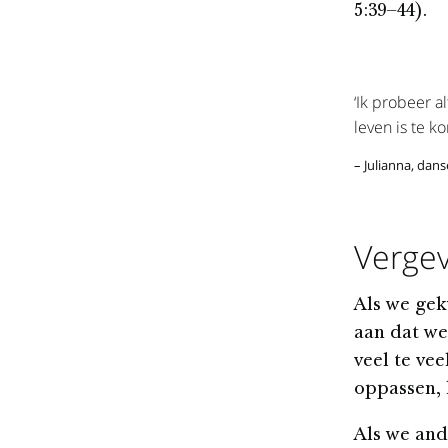
5:39–44).
‘Ik probeer a
leven is te k
– Julianna, dans
Vergev
Als we gek
aan dat we
veel te vee
oppassen, 
Als we and