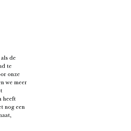
als de
nd te
oor onze
en we meer
t
n heeft
et nog een
haat,