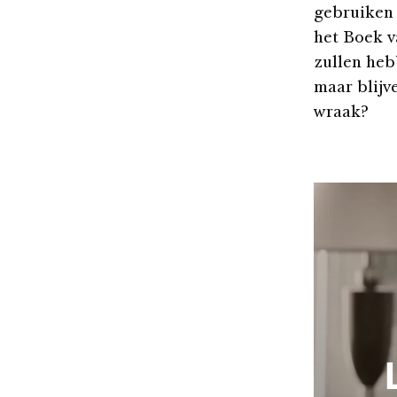
gebruiken 
het Boek v
zullen heb
maar blijv
wraak?