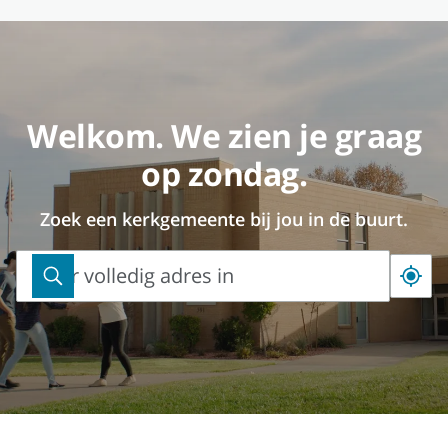
Welkom. We zien je graag
op zondag.
Zoek een kerkgemeente bij jou in de buurt.
Voer volledig adres in
Voer
volledig
adres
in