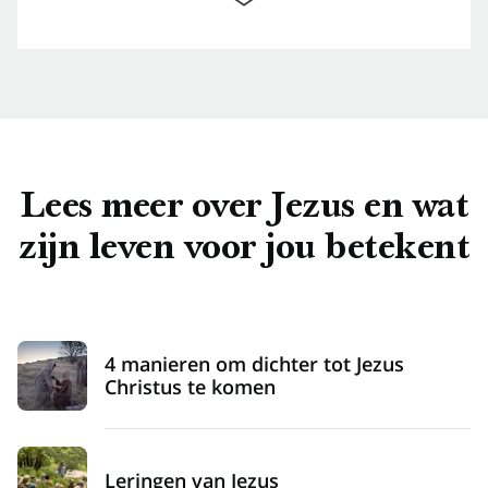
Het Christuskind: de geboorte van
Jezus vieren
Lees meer over Jezus en wat
Verlicht de wereld: een kerstviering
zijn leven voor jou betekent
Paasweek: ontdek de laatste week van
Jezus’ aardse leven
4 manieren om dichter tot Jezus
Christus te komen
Leringen van Jezus