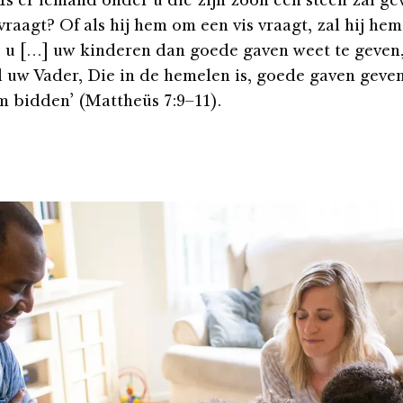
Is er iemand onder u die zijn zoon een steen zal gev
raagt? Of als hij hem om een vis vraagt, zal hij hem
s u […] uw kinderen dan goede gaven weet te geven
l uw Vader, Die in de hemelen is, goede gaven geve
m bidden’ (Mattheüs 7:9–11).