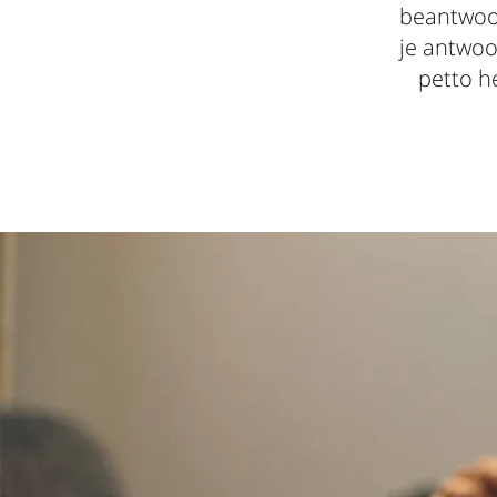
beantwoor
je antwoo
petto h