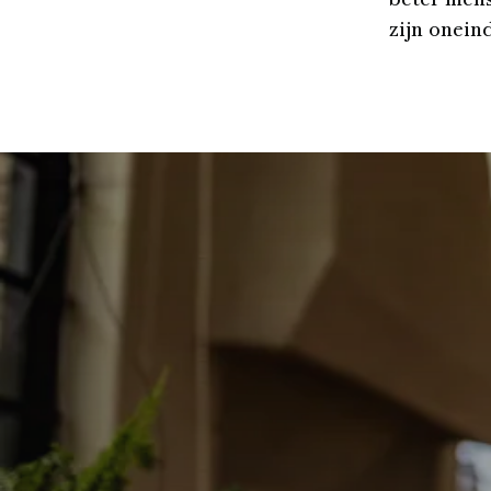
beter mens
zijn oneind