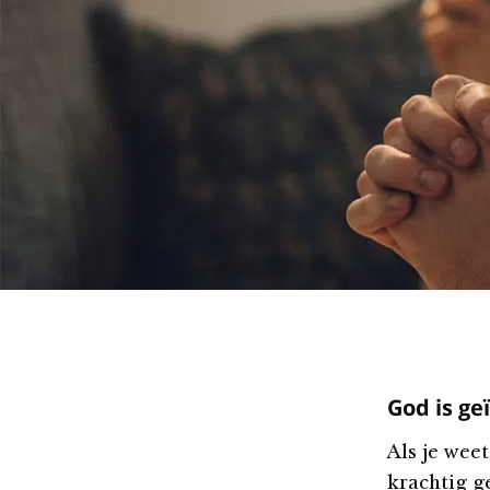
God is ge
Als je weet
krachtig g