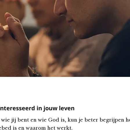
ïnteresseerd in jouw leven
 wie jij bent en wie God is, kun je beter begrijpen 
ebed is en waarom het werkt.