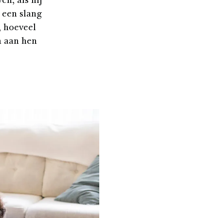
en, als hij
 een slang
, hoeveel
n aan hen