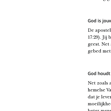
God is jou
De apostel
17:29). Jij
geest. Net 
gebed met 
God houdt 
Net zoals 
hemelse Va
dat je leve
moeilijkhe