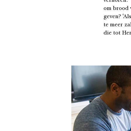
verhoren: ‘
om brood v
geven? ‘Al
te meer za
die tot He