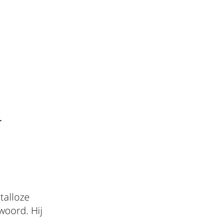
n
talloze
woord. Hij