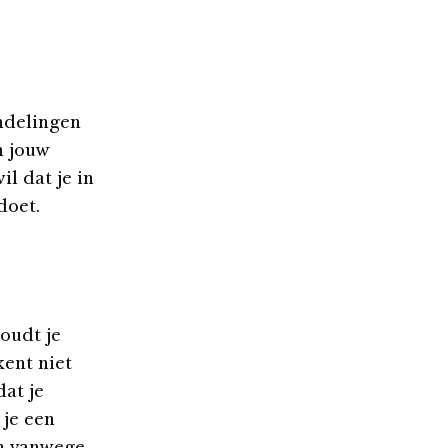
andelingen
n jouw
il dat je in
doet.
oudt je
kent niet
dat je
 je een