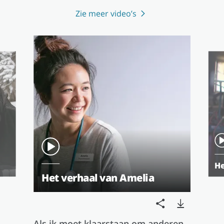
Zie meer video’s
He
Het verhaal van Amelia
Als ik moet klaarstaan om anderen