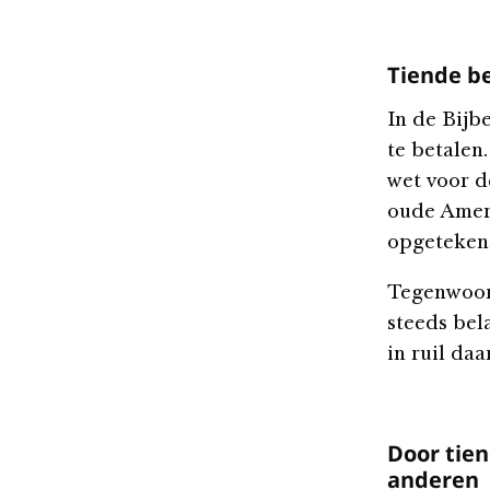
Tiende be
In de Bijb
te betalen
wet voor d
oude Ameri
opgeteken
Tegenwoord
steeds bel
in ruil da
Door tien
anderen