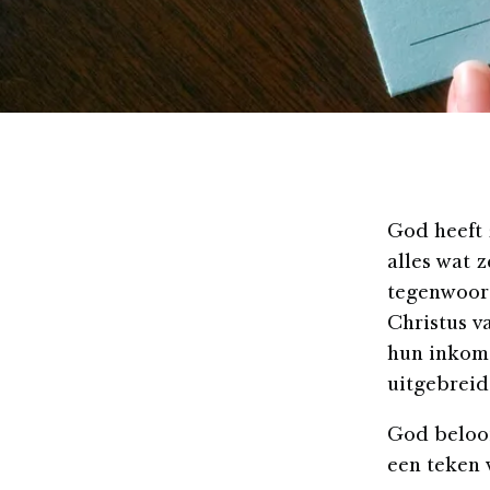
God heeft 
alles wat 
tegenwoord
Christus v
hun inkome
uitgebreid
God beloof
een teken 