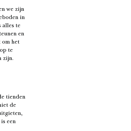
en we zijn
geboden in
 alles te
steunen en
t om het
op te
 zijn.
de tienden
niet de
itgieten,
 is een