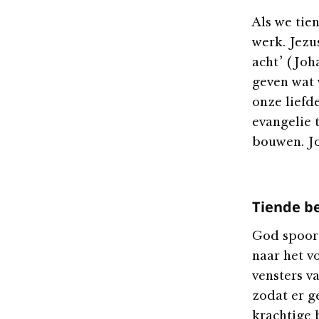
Als we tie
werk. Jezu
acht’ (Joha
geven wat 
onze liefd
evangelie 
bouwen. Jo
Tiende be
God spoort
naar het v
vensters v
zodat er g
krachtige 