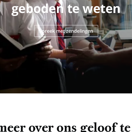
geboden te weten
Spreek met zendelingen
eer over ons geloof te