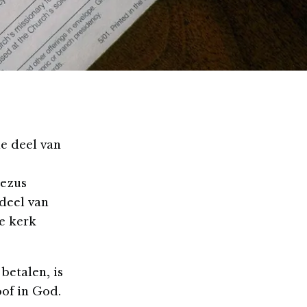
e deel van
Jezus
deel van
e kerk
betalen, is
oof in God.