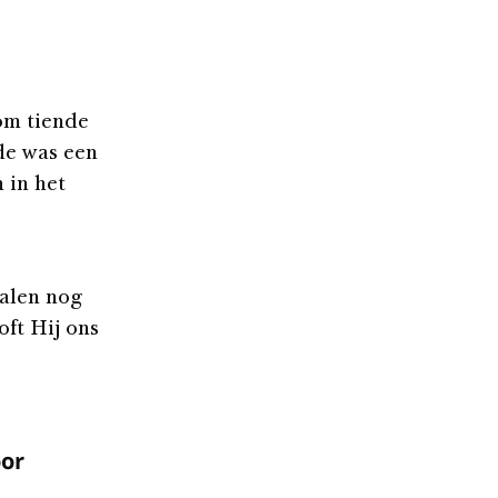
 om tiende
de was een
 in het
alen nog
ft Hij ons
oor