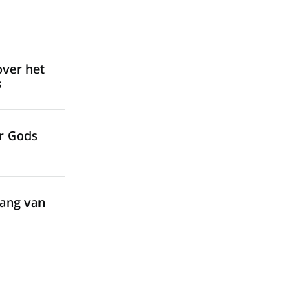
over het
s
r Gods
lang van