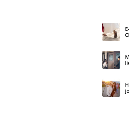
E
C
M
l
H
j