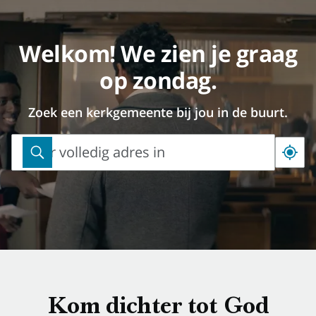
Welkom! We zien je graag
op zondag.
Zoek een kerkgemeente bij jou in de buurt.
Voer volledig adres in
Voer
volledig
adres
in
Kom dichter tot God